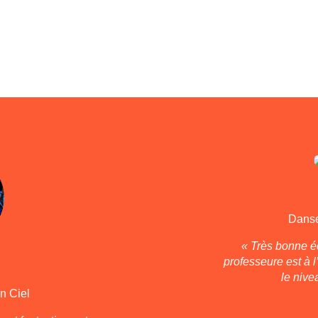
Danse
« Très bonne éc
professeure est à 
le nive
n Ciel