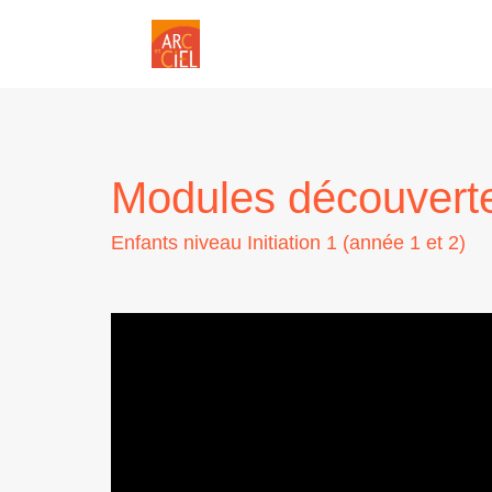
Modules découvert
Enfants niveau Initiation 1 (année 1 et 2)