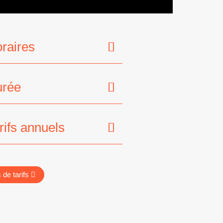
raires
rée
rifs annuels
 de tarifs