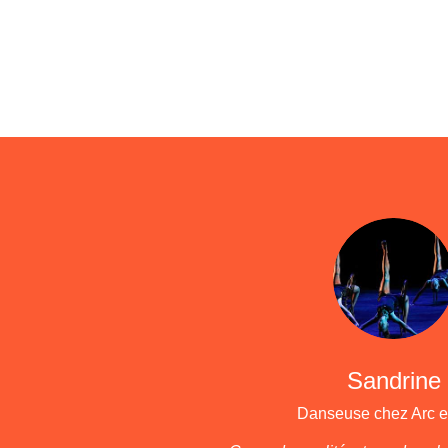
Sandrine
Danseuse chez Arc e