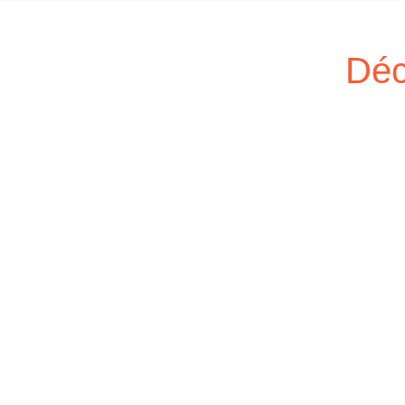
Déc
Danse éveil