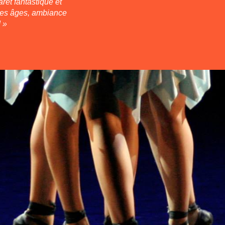
ret fantastique et
les âges, ambiance
! »