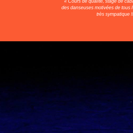
« Cours de qualité, stage de caba
des danseuses motivées de tous 
très sympatique !