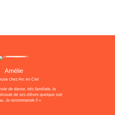
Amélie
use chez Arc en Ciel
ole de danse, très familiale, la
l’écoute de ses élèves quelque soit
au. Je recommande !! »