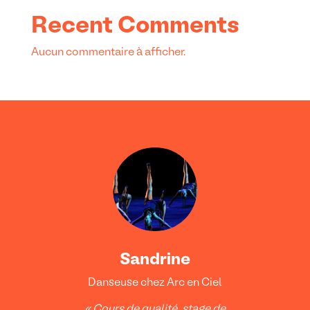
Recent Comments
Aucun commentaire à afficher.
Sandrine
Danseuse chez Arc en Ciel
« Cours de qualité, stage de